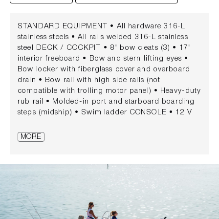
STANDARD EQUIPMENT • All hardware 316-L
stainless steels • All rails welded 316-L stainless
steel DECK / COCKPIT • 8" bow cleats (3) • 17"
interior freeboard • Bow and stern lifting eyes •
Bow locker with fiberglass cover and overboard
drain • Bow rail with high side rails (not
compatible with trolling motor panel) • Heavy-duty
rub rail • Molded-in port and starboard boarding
steps (midship) • Swim ladder CONSOLE • 12 V
receptacle • Access door with lockable stainless-
steel latch • Acrylic windshield • Electrical switch
MORE
panel with circuit breaker protection • Drink
holders (2) • Mercury® binnacle control •
Partitioned storage at top of helm • Stainless steel
grab rail • Stainless steel steering wheel •
Lockable console storage SEATING • Reversible
pilot seat with locking backrest MECHANICAL • 60
ELPT EFI Command Thrust FourStroke® Mercury®