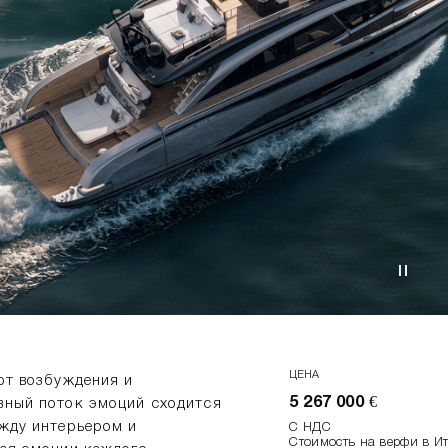
ЦЕНА
рт возбуждения и
5 267 000 €
вный поток эмоций сходится
ежду интерьером и
С НДС
Стоимость на верфи в И