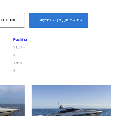
Получить предложение
зентацию
Pershing
21,88 м
3
1 чел.
4