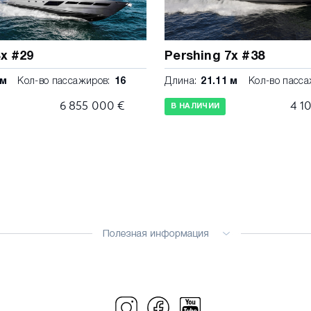
8x #29
Pershing 7x #38
 м
Кол-во пассажиров:
16
Длина:
21.11 м
Кол-во пасса
6 855 000 €
4 1
В НАЛИЧИИ