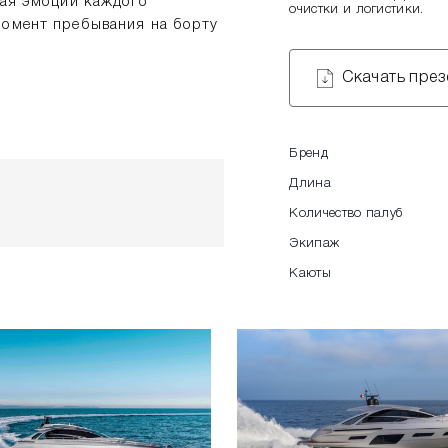
вая эмоции каждого
очистки и логистики.
момент пребывания на борту
Скачать пре
Бренд
Длина
Количество палуб
Экипаж
Каюты