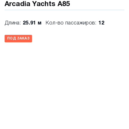
Arcadia Yachts A85
4 кофейных столика
Декоративное освещение
Длина:
25.91 м
Кол-во пассажиров:
12
2 лампы
2 шкафа для хранения
ПОД ЗАКАЗ
Входная дверь
Нескользящее покрытие
Салон:
L-образный диван
2 кофейных столика и 2 кресла
Большой шкаф с дверцами
Шкафы по левому борту
Боковой диван, тумбы с полками и
дверцами
Лакированный потолок по периметру с