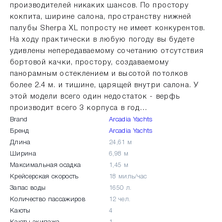
производителей никаких шансов. По простору
кокпита, ширине салона, пространству нижней
палубы Sherpa XL попросту не имеет конкурентов.
На ходу практически в любую погоду вы будете
удивлены непередаваемому сочетанию отсутствия
бортовой качки, простору, создаваемому
панорамным остеклением и высотой потолков
более 2.4 м. и тишине, царящей внутри салона. У
этой модели всего один недостаток - верфь
производит всего 3 корпуса в год…
Brand
Arcadia Yachts
Бренд
Arcadia Yachts
Длина
24,61 м
Ширина
6,98 м
Максимальная осадка
1,45 м
Крейсерская скорость
18 миль/час
Запас воды
1650 л.
Количество пассажиров
12 чел.
Каюты
4