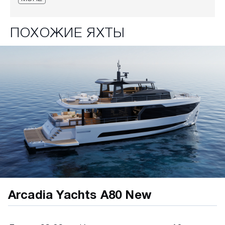
Кокпит - обеденная зона:
Стол
ПОХОЖИЕ ЯХТЫ
8 стульев
Шкаф для хранения с дверцами
Сдвижная стеклянная дверь в раме из
полированной нержавеющей стали
2 тумбы для хранения в передней части по
бокам
Потолочное светодиодное освещение
Тиковое покрытие на полу
2 розетки 220В
Кокпит - лаундж:
2 боковых дивана с основанием из
Arcadia Yachts A80 New
стекловолокна и отсеками для хранения
Передний диван с основанием из