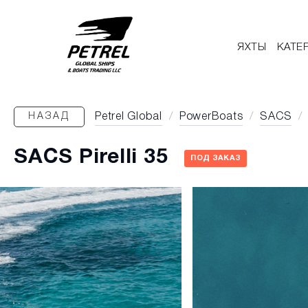
ЯХТЫ
КАТЕ
НАЗАД
Petrel Global
/
PowerBoats
/
SACS
/
SACS Pirelli 35
ПОД ЗАКАЗ