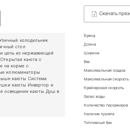
Скачать пре
Бренд
личный холодильник
Длина
личный стол
и цепь из нержавеющей
Ширина
 Открытая каюта с
Вес
е на корме с
Максимальная осадка
вые иллюминаторы
крыше каюты Система
Максимальная скорость
ушки каюты Инвертор и
Крейсерская скорость
ое освещение каюты Душ в
Запас воды
ек из пенопласта с
 коммунальными услугами
Количество пассажиров
онные огни Электрические
Наличие туалета
ливная система с
Топливный бак
л Серая палуба с высоким