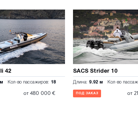
улятора Кронштейн с
ядное устройство и шнур
жавеющей стали Кресло с
ьное сиденье с видом на
АРТНЫЕ ЦВЕТА Белый
ic с черным Pirelli
li 42
SACS Strider 10
 м
Кол-во пассажиров:
18
Длина:
9.92 м
Кол-во пассаж
от 480 000 €
от 2
ПОД ЗАКАЗ