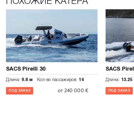
ПОХОЖИЕ КАТЕРА
захватом и черными шарнирами Выключатель аккум
боковыми платформами Швартовочная розетка, зар
питания Убирающаяся лестница для купания из нер
двумя валиками и подушкой для стояния Дополнител
корму Уличная раковина Кормовой бимини СТАНД
гелькоут корпус и палуба, серый баллон ORCA 866 Art
логотип и шина, подушки Mambo Pearl Platinum
SACS Pirelli 30
SACS Pirel
Длина:
9.8 м
Кол-во пассажиров:
14
Длина:
13.25
от 240 000 €
ПОД ЗАКАЗ
ПОД ЗАКАЗ