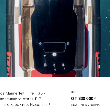
ЦЕНА
Mannerfelt, Pirelli 35 -
ОТ 330 000 €
портивного стиля RIB.
т его характер. Идеальный
ExWorks в Италии.