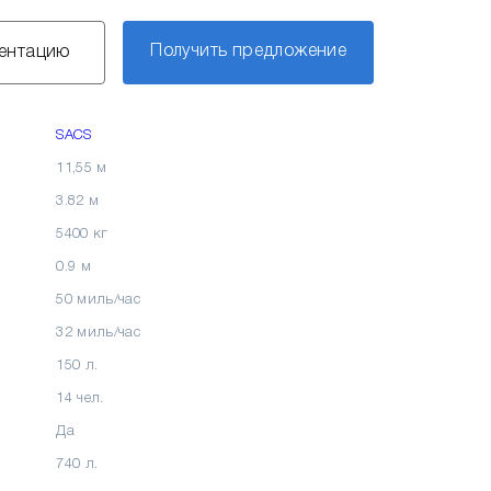
Получить предложение
зентацию
SACS
11,55 м
3.82 м
5400 кг
0.9 м
50 миль/час
32 миль/час
150 л.
14 чел.
Да
740 л.