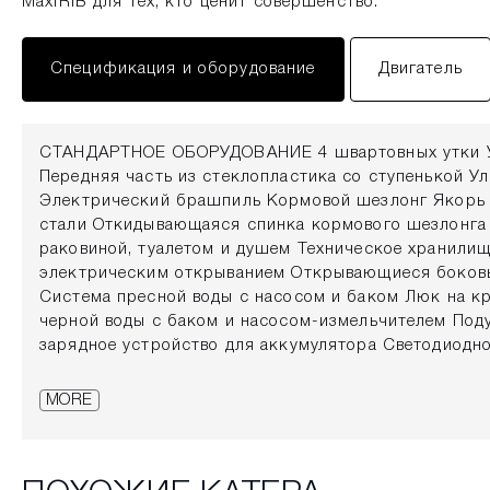
MaxiRIB для тех, кто ценит совершенство.
Спецификация и оборудование
Двигатель
СТАНДАРТНОЕ ОБОРУДОВАНИЕ 4 швартовных утки У
Передняя часть из стеклопластика со ступенькой У
Электрический брашпиль Кормовой шезлонг Якорь 
стали Откидывающаяся спинка кормового шезлонга
раковиной, туалетом и душем Техническое хранилищ
электрическим открыванием Открывающиеся боко
Система пресной воды с насосом и баком Люк на 
черной воды с баком и насосом-измельчителем Под
зарядное устройство для аккумулятора Светодиодн
кокпите Встроенный компас Полный комплект подуш
закрытыми ячейками Цифровая система управления
MORE
Электрический нагнетатель Светодиодные навигаци
автоматические трюмные насосы Откидной руль Топ
предварительным фильтром и баком Звуковой сигна