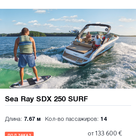
Вентилятор моторного отсека 12 В
Система пожаротушения
Моторный отсек отделан гелевым покрытием
СИСТЕМА ЭЛЕКТРОПИТАНИЯ
Выключатель массы (аккумулятора)
Блок предохранителей
Морская электропроводка
ТОПЛИВНАЯ СИСТЕМА
Топливная система с уловителем испарений
Сертифицированные морские коннекторы для
топливных шлангов
Топливный бак с механическим антисифонным
клапаном и датчиком уровня топлива
Sea Ray SDX 250 SURF
ПРИМЕЧАНИЕ:
Производитель оставляет за
собой право вносить требуемые изменения
Длина:
7.67 м
Кол-во пассажиров:
14
без предварительного уведомления
от 133 600 €
ПОД ЗАКАЗ