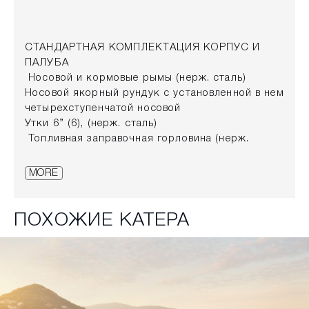
СТАНДАРТНАЯ КОМПЛЕКТАЦИЯ КОРПУС И
ПАЛУБА
Носовой и кормовые рымы (нерж. сталь)
Носовой якорный рундук с установленной в нем
четырехступенчатой носовой
Утки 6” (6), (нерж. сталь)
Топливная заправочная горловина (нерж.
сталь)
Сливная трюмная пробка (латунь)
MORE
Гелевое покрытие корпуса, цвет белый
Навигационные огни (нерж. сталь) Привальный
брус ПВХ со вставкой из нержавеющей стали
ПОХОЖИЕ КАТЕРА
Крюк для буксировки воднолыжника (нерж.
сталь)
Купальная платформа с телескопической
лестницей из нержавеющей стали
Воздухозаборники моторного отсека Лобовое
стекло с проходом по левому борту