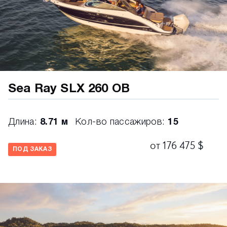
"массы"
Морская проводка с защитой от замыкания,
цветная маркировка
Автоматические откачные помпы
Дополнительная откачная помпа
Система вентиляции моторного отсека
Sea Ray SLX 260 OB
Отформованный моторный отсек
Удобный доступ к масляному фильтру
Длина:
8.71 м
Кол-во пассажиров:
15
Топливная система с уловителем испарений
от 176 475 $
Топливопроводы, одобренные министерстовом
ПОД ЗАКАЗ
береговаой охрана США, Тип А-1
Топливный бак с защитным клапаном,
цифровой датчик уровня топлива
Сигнализация высокого уровня воды в трюме
Сигнализация сбоев работы двигателя,
отсутствия