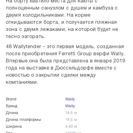
На борту хватило места для каюты с
полноценным санузлом с душем и камбуза с
двумя холодильниками. На корме
откидываются борта, и получается пляжная
зона с двумя лежаками, на которой будет не
тесно загорать.
48 Wallytender – это первая модель, созданная
после приобретения Ferretti Group верфи Wally.
Впервые она была представлена в январе 2019
года на выставке в Дюссельдорфе вместе с
новостью о закрытии сделки между
компаниями.
Brand
Wally
Бренд
Wally
Длина
14,5 м
Длина платформы
14,5 м
Ширина
4,40 м