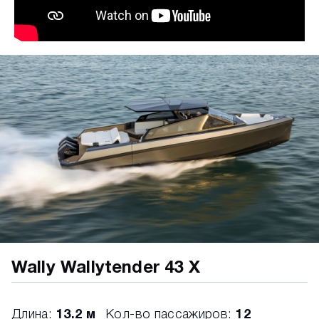
Wally Wallytender 43 X
Длина:
13.2 м
Кол-во пассажиров:
12