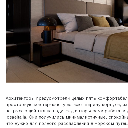
Архитекторы предусмотрели целых пять комфортабел
просторную мастер-каюту во всю ширину корпуса, из
потрясающий вид на воду. Над интерьерами работали
Ideaeitalia. Они получились минималистичные, спокой
что нужно для полного расслабления в морском путе