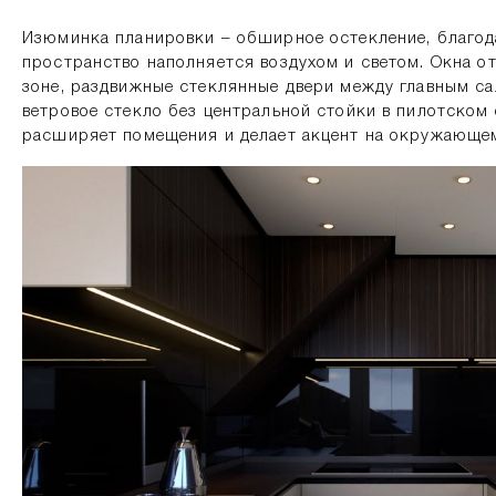
Изюминка планировки – обширное остекление, благод
пространство наполняется воздухом и светом. Окна от
зоне, раздвижные стеклянные двери между главным са
ветровое стекло без центральной стойки в пилотском 
расширяет помещения и делает акцент на окружающе