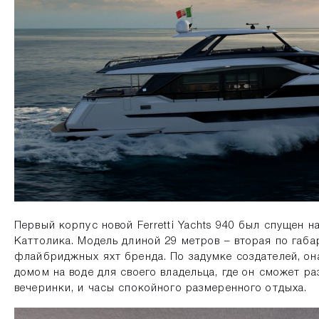
Первый корпус новой Ferretti Yachts 940 был спущен н
Каттолика. Модель длиной 29 метров – вторая по габа
флайбриджных яхт бренда. По задумке создателей, о
домом на воде для своего владельца, где он сможет р
вечеринки, и часы спокойного размеренного отдыха.