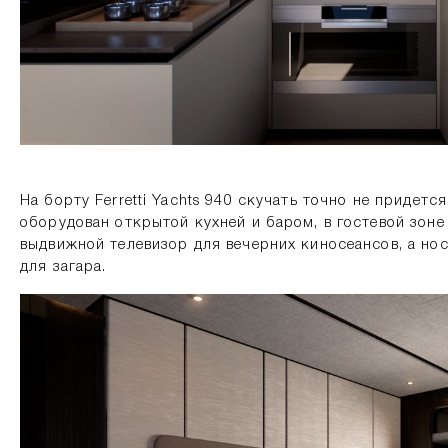
На борту Ferretti Yachts 940 скучать точно не придет
оборудован открытой кухней и баром, в гостевой зоне
выдвижной телевизор для вечерних киносеансов, а нос
для загара.