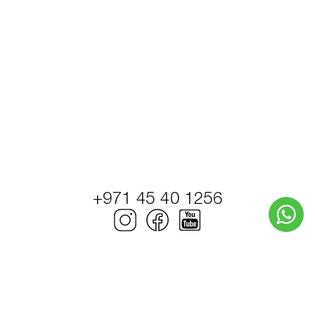
+971 45 40 1256
© Petrel Global Ships and Boats Trading LLC.
2000–2026. Моторные катера и яхты.