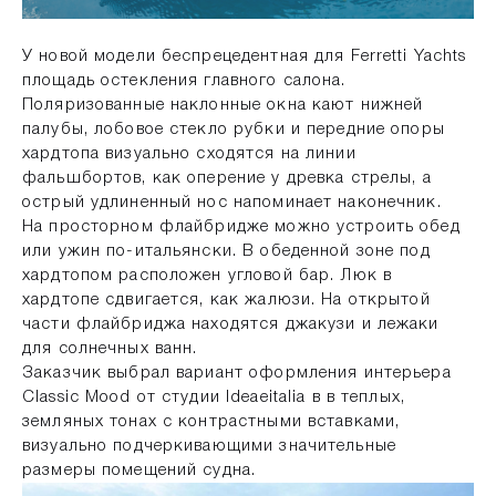
У новой модели беспрецедентная для Ferretti Yachts
площадь остекления главного салона.
Поляризованные наклонные окна кают нижней
палубы, лобовое стекло рубки и передние опоры
хардтопа визуально сходятся на линии
фальшбортов, как оперение у древка стрелы, а
острый удлиненный нос напоминает наконечник.
На просторном флайбридже можно устроить обед
или ужин по-итальянски. В обеденной зоне под
хардтопом расположен угловой бар. Люк в
хардтопе сдвигается, как жалюзи. На открытой
части флайбриджа находятся джакузи и лежаки
для солнечных ванн.
Заказчик выбрал вариант оформления интерьера
Classic Mood от студии Ideaeitalia в в теплых,
земляных тонах с контрастными вставками,
визуально подчеркивающими значительные
размеры помещений судна.