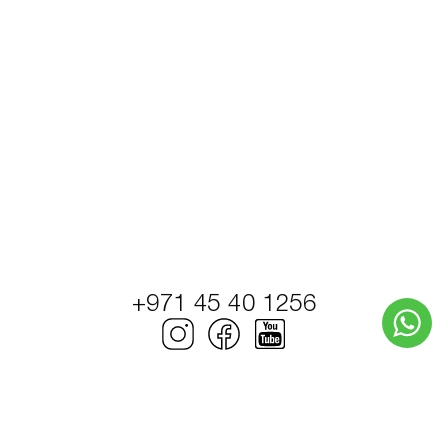
+971 45 40 1256
© Petrel Global Ships and Boats Trading LLC.
2000–2026. Моторные катера и яхты.