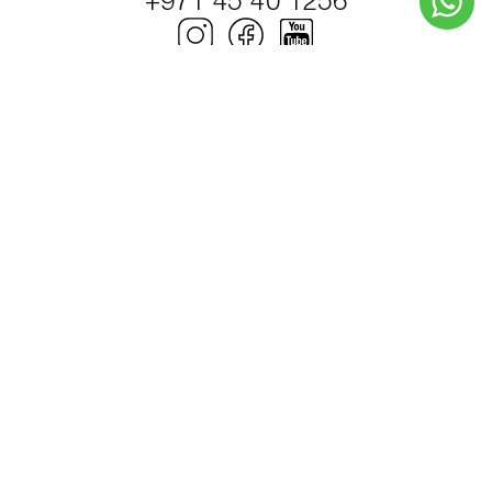
+971 45 40 1256
© Petrel Global Ships and Boats Trading LLC.
2000–2026. Моторные катера и яхты.