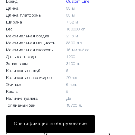
Бренд
Custom Line
Длина
33 м
Длина платформы
33 м
Ширина
7,52 м
Вес
160000 кг
Максимальная осадка
2,18 м
Максимальная мощность
3300 л.с.
Максимальная скорость
16 миль/час
Дальность хода
1200
Запас воды
3100 л.
Количество палуб
5
Количество пассажиров
20 чел.
Экипаж
6 чел.
Каюты
5
Наличие туалета
Да
Топливный бак
18700 л.
Спецификация и оборудование