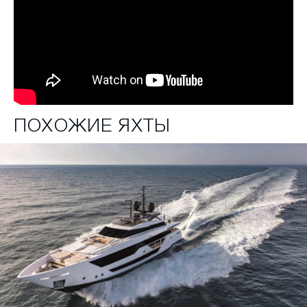
Капстаны (2 шт.) в кокпите причальной
станции на корме (2500 Вт каждый)
Омыватель цепи якоря морской водой
Кресла в кокпите (2 шт.)
Раковина в кокпите с горячей и холодной
водой (причальная станция)
ПОХОЖИЕ ЯХТЫ
Скрытое освещение на боковых палубах
Чехлы для стола в кокпите, кресла , дивана,
передней обеденной зоны и шезлонгов
Шторы для навесов (кокпит и на боковых
проходах с двух сторон)
Цилиндрические кранцы с чехлами (8)
Палуба с тиком
Швартовые канаты 130 м.
Разъем для забора воды с причала на
корме