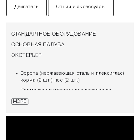
Двигатель
Опции и аксессуары
СТАНДАРТНОЕ ОБОРУДОВАНИЕ
ОСНОВНАЯ ПАЛУБА
ЭКСТЕРЬЕР
Ворота (нержавеющая сталь и плексиглас)
корма (2 шт.) нос (2 шт.)
Кормовая платформа для купания из
тикового дерева с вставками из
MORE
нержавеющей стали (2 шт.)
Лодочные крюки (3)
Шкафчик с электрогидравлическим люком
Боковые двери на фальшбортах (2 шт.)